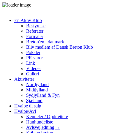
En Aktiv Klub
Bestyrelse
Referater
Formalia
Breton'en i danmark
Bliv medlem af Dansk Breton Klub
Pokaler
PR varer
Link
Videoer
Galleri
Aktiviteter
Nordjylland
Midtjylland
Sydjylland & Fyn
Sjælland
Hvalpe til salg
Hvalpe/Avl
Kenneler / Opdrættere
Hanhundeliste
Avlsvejledning →
Køb en breton →