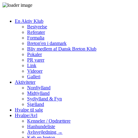
En Aktiv Klub
Bestyrelse
Referater
Formalia
Breton'en i danmark
Bliv medlem af Dansk Breton Klub
Pokaler
PR varer
Link
Videoer
Galleri
Aktiviteter
Nordjylland
Midtjylland
Sydjylland & Fyn
Sjælland
Hvalpe til salg
Hvalpe/Avl
Kenneler / Opdrættere
Hanhundeliste
Avlsvejledning →
Køb en breton →