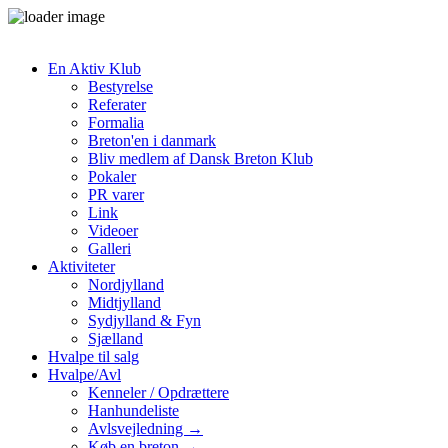
En Aktiv Klub
Bestyrelse
Referater
Formalia
Breton'en i danmark
Bliv medlem af Dansk Breton Klub
Pokaler
PR varer
Link
Videoer
Galleri
Aktiviteter
Nordjylland
Midtjylland
Sydjylland & Fyn
Sjælland
Hvalpe til salg
Hvalpe/Avl
Kenneler / Opdrættere
Hanhundeliste
Avlsvejledning →
Køb en breton →