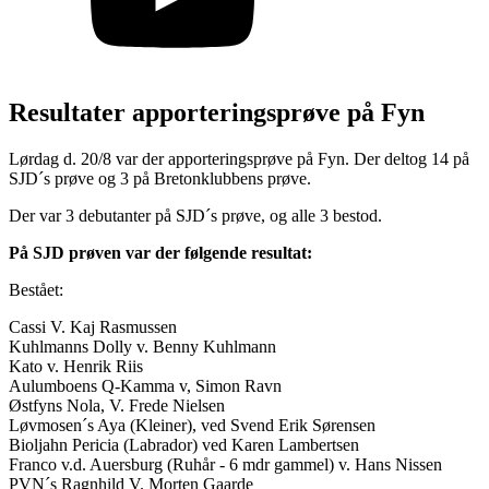
Resultater apporteringsprøve på Fyn
Lørdag d. 20/8 var der apporteringsprøve på Fyn. Der deltog 14 på
SJD´s prøve og 3 på Bretonklubbens prøve.
Der var 3 debutanter på SJD´s prøve, og alle 3 bestod.
På SJD prøven var der følgende resultat:
Bestået:
Cassi V. Kaj Rasmussen
Kuhlmanns Dolly v. Benny Kuhlmann
Kato v. Henrik Riis
Aulumboens Q-Kamma v, Simon Ravn
Østfyns Nola, V. Frede Nielsen
Løvmosen´s Aya (Kleiner), ved Svend Erik Sørensen
Bioljahn Pericia (Labrador) ved Karen Lambertsen
Franco v.d. Auersburg (Ruhår - 6 mdr gammel) v. Hans Nissen
PVN´s Ragnhild V. Morten Gaarde