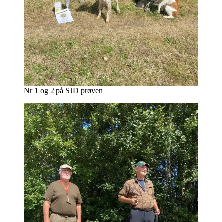
Nr 1 og 2 på SJD prøven