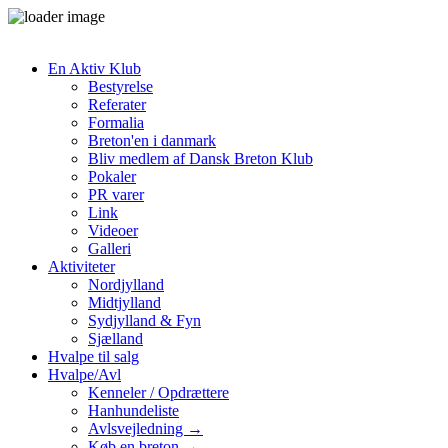
En Aktiv Klub
Bestyrelse
Referater
Formalia
Breton'en i danmark
Bliv medlem af Dansk Breton Klub
Pokaler
PR varer
Link
Videoer
Galleri
Aktiviteter
Nordjylland
Midtjylland
Sydjylland & Fyn
Sjælland
Hvalpe til salg
Hvalpe/Avl
Kenneler / Opdrættere
Hanhundeliste
Avlsvejledning →
Køb en breton →