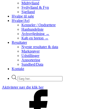
Midtjylland
Sydjylland & Fyn
Sjælland
Hvalpe til salg
Hvalpe/Avl
Kenneler / Opdrættere
Hanhundeliste
Avlsvejledning →
Køb en breton →
Resultater
Nyeste resultater & data
Markprøver
Udstillinger
Apportering
Sundhed/Data
Kontakt
Products
search
Aktiviteter nær dig klik her