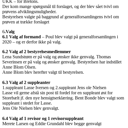
UKK – for Bretons.
Der kom mange spørgsmål til forslaget, og der blev sået tvivl om
prøvens afviklingsmuligheder.
Bestyrelsen valgte på baggrund af generalforsamlingens tvivl om
prøven at trække forslaget
6
.Valg
6.1 Valg af formand
– Poul blev valgt på generalforsamlingen i
2020 – og er derfor ikke på valg.
6.2 Valg af 2 bestyrelsesmedlemmer
Lena Sundstrøm er på valg og ønsker ikke genvalg. Thomas
Severinsen er på valg og ønsker genvalg. Bestyrelsen har indstillet
Anne Blom Olsen.
Anne Blom blev herefter valgt til bestyrelsen.
6.3 Valg af 2 suppleanter
1.suppleant Lasse Iversen og 2.suppleant Jens ole Nielsen
Lasse vil gerne afstå sin post til fordel for en suppleant øst for
Storebælt jf. den nye hensigtserklæring. Bent Bonde blev valgt som
suppleant i stedet for Lasse.
Jens Ole Nielsen blev genvalgt.
6.4 Valg af 1 revisor og 1 revisorsuppleant
Merete Larsen og Eddie Grundahl blev begge genvalgt