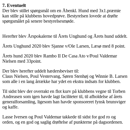
7. Eventuelt
Der blev stillet spørgsmål om en Åbenkl. Hund med 3x1.præmie
kan stille på klubbens hovedprøve. Bestyrelsen lovede at drøfte
spørgsmålet på senere bestyrelsesmøde.
Herefter blev Årspokalerne til Årets Unghund og Årets hund uddelt.
Årets Unghund 2020 blev Sjanne v/Ole Larsen, Læsø med 8 point.
Årets hund 2020 blev Rambo II De Casa Ato v/Poul Valdemar
Nielsen med 33point.
Der blev herefter uddelt hædersbeviser til:
Claus Nielsen, Poul Vestervang, Søren Stenhøj og Winnie B. Larsen
som alle i en lang årrække har ydet en ekstra indsats for klubben.
Til sidst blev der overrakt en flot kurv på klubbens vegne til Torben
Andreasen som igen havde lagt faciliteter til, til afholdelse af årets
generalforsamling, ligesom han havde sponsoreret fynsk brunsviger
og kaffe.
Lasse Iversen og Poul Valdemar takkede til sidst for god ro og
orden, og en god og saglig drøftelse af punkterne på dagsordenen.