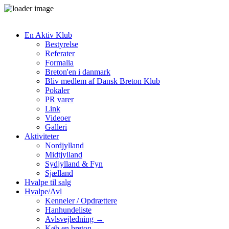
En Aktiv Klub
Bestyrelse
Referater
Formalia
Breton'en i danmark
Bliv medlem af Dansk Breton Klub
Pokaler
PR varer
Link
Videoer
Galleri
Aktiviteter
Nordjylland
Midtjylland
Sydjylland & Fyn
Sjælland
Hvalpe til salg
Hvalpe/Avl
Kenneler / Opdrættere
Hanhundeliste
Avlsvejledning →
Køb en breton →