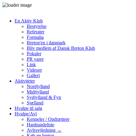
En Aktiv Klub
Bestyrelse
Referater
Formalia
Breton'en i danmark
Bliv medlem af Dansk Breton Klub
Pokaler
PR varer
Link
Videoer
Galleri
Aktiviteter
Nordjylland
Midtjylland
Sydjylland & Fyn
Sjælland
Hvalpe til salg
Hvalpe/Avl
Kenneler / Opdrættere
Hanhundeliste
Avlsvejledning →
Køb en breton →