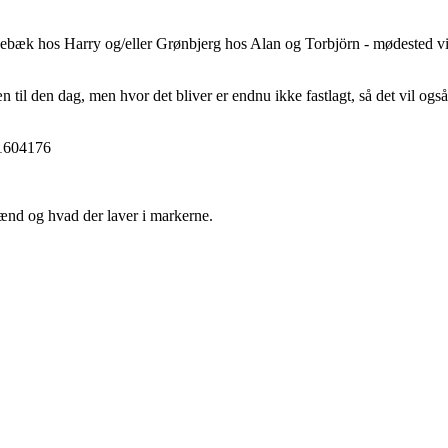
debæk hos Harry og/eller Grønbjerg hos Alan og Torbjörn - mødested vil
n til den dag, men hvor det bliver er endnu ikke fastlagt, så det vil og
61604176
nd og hvad der laver i markerne.