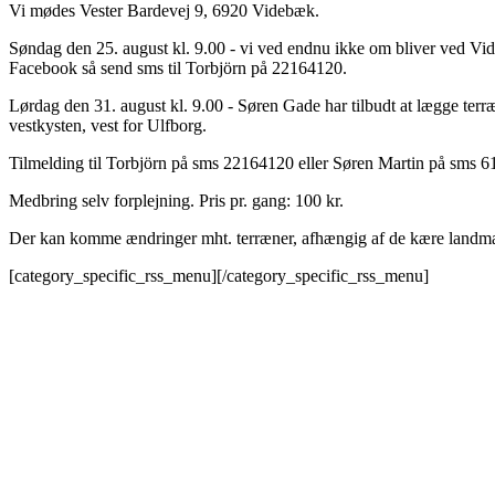
Vi mødes Vester Bardevej 9, 6920 Videbæk.
Søndag den 25. august kl. 9.00 - vi ved endnu ikke om bliver ved Vi
Facebook så send sms til Torbjörn på 22164120.
Lørdag den 31. august kl. 9.00 - Søren Gade har tilbudt at lægge terræ
vestkysten, vest for Ulfborg.
Tilmelding til Torbjörn på sms 22164120 eller Søren Martin på sms 
Medbring selv forplejning. Pris pr. gang: 100 kr.
Der kan komme ændringer mht. terræner, afhængig af de kære landmæ
[category_specific_rss_menu][/category_specific_rss_menu]