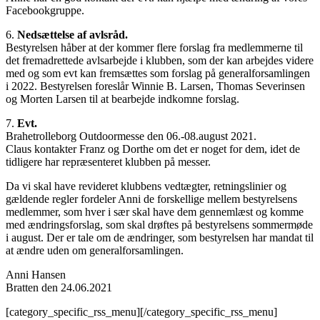
Facebookgruppe.
6.
Nedsættelse af avlsråd.
Bestyrelsen håber at der kommer flere forslag fra medlemmerne til
det fremadrettede avlsarbejde i klubben, som der kan arbejdes videre
med og som evt kan fremsættes som forslag på generalforsamlingen
i 2022. Bestyrelsen foreslår Winnie B. Larsen, Thomas Severinsen
og Morten Larsen til at bearbejde indkomne forslag.
7.
Evt.
Brahetrolleborg Outdoormesse den 06.-08.august 2021.
Claus kontakter Franz og Dorthe om det er noget for dem, idet de
tidligere har repræsenteret klubben på messer.
Da vi skal have revideret klubbens vedtægter, retningslinier og
gældende regler fordeler Anni de forskellige mellem bestyrelsens
medlemmer, som hver i sær skal have dem gennemlæst og komme
med ændringsforslag, som skal drøftes på bestyrelsens sommermøde
i august. Der er tale om de ændringer, som bestyrelsen har mandat til
at ændre uden om generalforsamlingen.
Anni Hansen
Bratten den 24.06.2021
[category_specific_rss_menu][/category_specific_rss_menu]