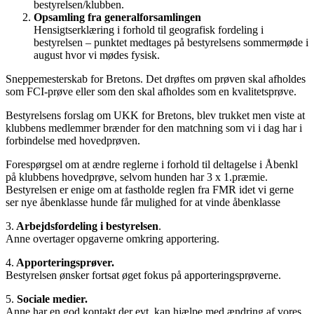
bestyrelsen/klubben.
Opsamling fra generalforsamlingen
Hensigtserklæring i forhold til geografisk fordeling i
bestyrelsen – punktet medtages på bestyrelsens sommermøde i
august hvor vi mødes fysisk.
Sneppemesterskab for Bretons. Det drøftes om prøven skal afholdes
som FCI-prøve eller som den skal afholdes som en kvalitetsprøve.
Bestyrelsens forslag om UKK for Bretons, blev trukket men viste at
klubbens medlemmer brænder for den matchning som vi i dag har i
forbindelse med hovedprøven.
Forespørgsel om at ændre reglerne i forhold til deltagelse i Åbenkl
på klubbens hovedprøve, selvom hunden har 3 x 1.præmie.
Bestyrelsen er enige om at fastholde reglen fra FMR idet vi gerne
ser nye åbenklasse hunde får mulighed for at vinde åbenklasse
3.
Arbejdsfordeling i bestyrelsen
.
Anne overtager opgaverne omkring apportering.
4.
Apporteringsprøver.
Bestyrelsen ønsker fortsat øget fokus på apporteringsprøverne.
5.
Sociale medier.
Anne har en god kontakt der evt. kan hjælpe med ændring af vores