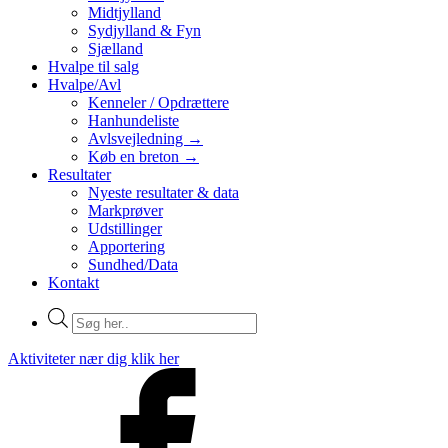
Midtjylland
Sydjylland & Fyn
Sjælland
Hvalpe til salg
Hvalpe/Avl
Kenneler / Opdrættere
Hanhundeliste
Avlsvejledning →
Køb en breton →
Resultater
Nyeste resultater & data
Markprøver
Udstillinger
Apportering
Sundhed/Data
Kontakt
Products
search
Aktiviteter nær dig klik her