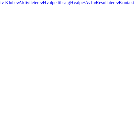
iv Klub
Aktiviteter
Hvalpe til salg
Hvalpe/Avl
Resultater
Kontakt