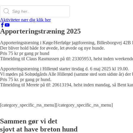
Products
search
Aktiviteter nær dig klik her
Apporteringstræning 2025
Apporteringstræning i Køge/Herfølge jagtforening, Billesborgvej 42B H
Der bliver hold både for øvede, let øvede og nye hunde.
Pris 75 kr pr gang pr hund
Tilmelding til Claus Rasmussen på tlf: 23305953, helst inden weekenden 
Apporteringstræning i Hillerød starter tirsdag d. 6 maj 2025 kl 19.00.
Vi mødes på Solrødgårds Alle Hillerød (samme sted som sidste år) der 
Pris 75 kr. pr gang pr hund.
Tilmelding til Merete på tlf: 20613194, helst inden mandag, så Bent kan t
[category_specific_rss_menu][/category_specific_rss_menu]
Sammen gør vi det
sjovt at have breton hund