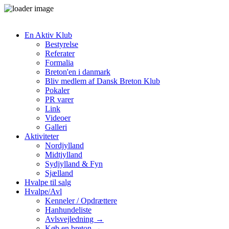
En Aktiv Klub
Bestyrelse
Referater
Formalia
Breton'en i danmark
Bliv medlem af Dansk Breton Klub
Pokaler
PR varer
Link
Videoer
Galleri
Aktiviteter
Nordjylland
Midtjylland
Sydjylland & Fyn
Sjælland
Hvalpe til salg
Hvalpe/Avl
Kenneler / Opdrættere
Hanhundeliste
Avlsvejledning →
Køb en breton →