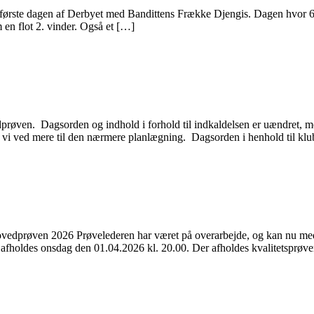
første dagen af Derbyet med Bandittens Frække Djengis. Dagen hvor 68 hu
 en flot 2. vinder. Også et […]
edprøven. Dagsorden og indhold i forhold til indkaldelsen er uændret, m
i ved mere til den nærmere planlægning. Dagsorden i henhold til klubb
026 Prøvelederen har været på overarbejde, og kan nu meddele at:
 afholdes onsdag den 01.04.2026 kl. 20.00. Der afholdes kvalitetsprøv