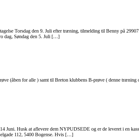
udtagelse Torsdag den 9. Juli efter træning, tilmelding til Benny på 29
tro dag, Søndag den 5. Juli […]
prøve (åben for alle ) samt til Breton klubbens B-prøve ( denne træning 
g den 14 Juni. Husk at aflevere dem NYPUDSEDE og er de leveret i en ka
Adelgade 112, 5400 Bogense. Hvis […]