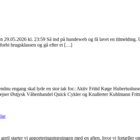
 den 29.05.2026 kl. 23:59 Så ind på hundeweb og få lavet en tilmelding.
forbi brugsklassen og gå efter et […]
endnu engang skal lyde en stor tak for.: Aktiv Fritid Køge Hubertushus
rejser Østjysk Våbenhandel Quick Cykler og Knallerter Kuhlmann Frit
lse
pril starter vi apporteringstræningen med en aften, hvor vi fortæller o