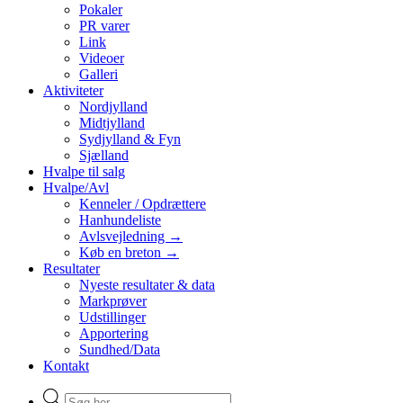
Pokaler
PR varer
Link
Videoer
Galleri
Aktiviteter
Nordjylland
Midtjylland
Sydjylland & Fyn
Sjælland
Hvalpe til salg
Hvalpe/Avl
Kenneler / Opdrættere
Hanhundeliste
Avlsvejledning →
Køb en breton →
Resultater
Nyeste resultater & data
Markprøver
Udstillinger
Apportering
Sundhed/Data
Kontakt
Products