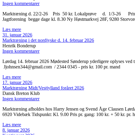
Ingen kommentarer
Marktræning d. 22/2-26 Pris 50 kr. Lokalprøve d. 1/3-26 Pris 15
Jagtforening begge dage kl. 8.30 Ny Høstmarkvej 28F, 9280 Stor
Læs mere
31. januar 2026
Marktræning i det nordjyske d. 14. februar 2026
Henrik Bonderup
Ingen kommentarer
Lørdag 14. februar 2026 Mødested Sønderup yderligere oplyses ved til
Jjohnsen344@gmail.com / 2344 0345 - pris kr. 100 pr. mand
Læs mere
17. januar 2026
Marktræning Midt/Vestjylland foråret 2026
Dansk Breton Klub
Ingen kommentarer
Marktræning afholdes hos Harry Jensen og Svend Åge Clausen Lørdag
6920 Videbæk Tidspunkt: Kl. 9.00 Pris pr. gang: 100 kr. + 50 kr. pr. 
Læs mere
8. januar 2026