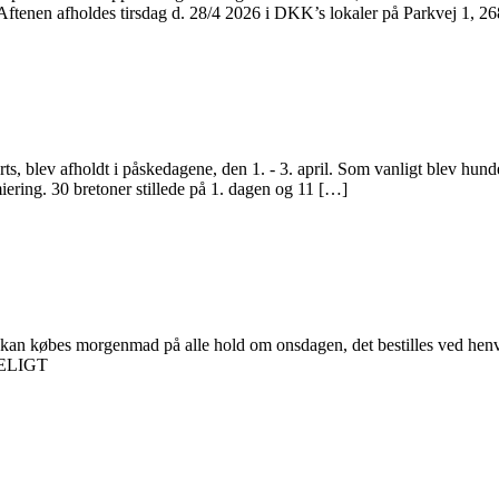
Aftenen afholdes tirsdag d. 28/4 2026 i DKK’s lokaler på Parkvej 1, 2
s, blev afholdt i påskedagene, den 1. - 3. april. Som vanligt blev hunden
ering. 30 bretoner stillede på 1. dagen og 11 […]
 kan købes morgenmad på alle hold om onsdagen, det bestilles ved henv
NDELIGT