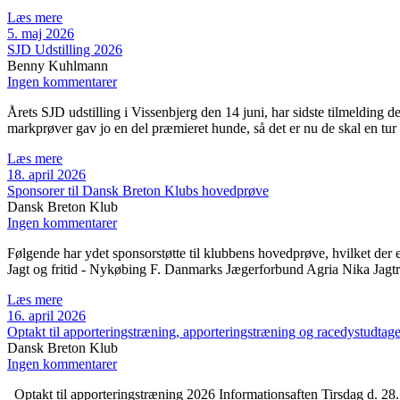
Læs mere
5. maj 2026
SJD Udstilling 2026
Benny Kuhlmann
Ingen kommentarer
Årets SJD udstilling i Vissenbjerg den 14 juni, har sidste tilmelding
markprøver gav jo en del præmieret hunde, så det er nu de skal en tur 
Læs mere
18. april 2026
Sponsorer til Dansk Breton Klubs hovedprøve
Dansk Breton Klub
Ingen kommentarer
Følgende har ydet sponsorstøtte til klubbens hovedprøve, hvilket der 
Jagt og fritid - Nykøbing F. Danmarks Jægerforbund Agria Nika Jagt
Læs mere
16. april 2026
Optakt til apporteringstræning, apporteringstræning og racedystudtage
Dansk Breton Klub
Ingen kommentarer
Optakt til apporteringstræning 2026 Informationsaften Tirsdag d. 28. a