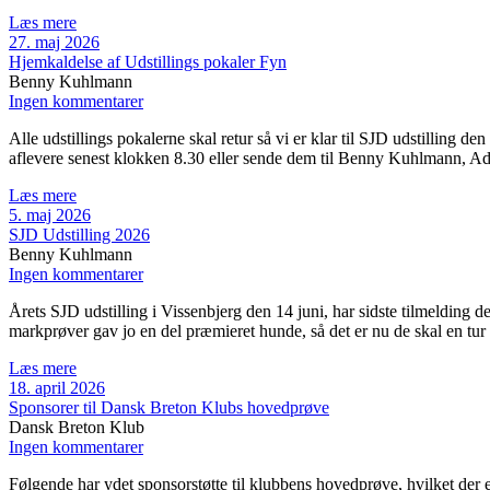
Læs mere
27. maj 2026
Hjemkaldelse af Udstillings pokaler Fyn
Benny Kuhlmann
Ingen kommentarer
Alle udstillings pokalerne skal retur så vi er klar til SJD udstillin
aflevere senest klokken 8.30 eller sende dem til Benny Kuhlmann, 
Læs mere
5. maj 2026
SJD Udstilling 2026
Benny Kuhlmann
Ingen kommentarer
Årets SJD udstilling i Vissenbjerg den 14 juni, har sidste tilmelding
markprøver gav jo en del præmieret hunde, så det er nu de skal en tur 
Læs mere
18. april 2026
Sponsorer til Dansk Breton Klubs hovedprøve
Dansk Breton Klub
Ingen kommentarer
Følgende har ydet sponsorstøtte til klubbens hovedprøve, hvilket der 