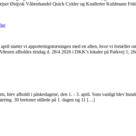
rejser Østjysk Våbenhandel Quick Cykler og Knallerter Kuhlmann Frit
lse
pril starter vi apporteringstræningen med en aften, hvor vi fortæller o
Aftenen afholdes tirsdag d. 28/4 2026 i DKK’s lokaler på Parkvej 1, 2
s, blev afholdt i påskedagene, den 1. - 3. april. Som vanligt blev hunden
ering. 30 bretoner stillede på 1. dagen og 11 […]