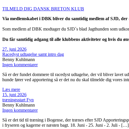
TILMELD DIG DANSK BRETON KLUB
Via medlemskabet i DBK bliver du samtidig medlem af SJD, der e
Som medlem af DBK modtager du SJD´s blad Jagthunden som udkom
Du får samtidig adgang til alle klubbens aktiviteter og hvis du øn
27. juni 2026
Racedyst udtagelse samt intro dag
Benny Kuhlmann
Ingen kommentarer
Så er der fundet dommere til racedyst udtagelse, der vil bliver lavet 
hunde fører ved apportering så er det nu du skal tilmelde dig vores in
Læs mere
15. juni 2026
træningsstart Fyn
Benny Kuhlmann
Ingen kommentarer
Så er det tid til træning i Bogense, der trænes efter SJD Apporterings
i fryseren og kagerne er næsten bagt. 18. Juni - 25. Juni - 2. Juli - […]