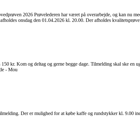
026 Prøvelederen har været på overarbejde, og kan nu meddele at:
 afholdes onsdag den 01.04.2026 kl. 20.00. Der afholdes kvalitetsprøv
0 kr. Kom og deltag og gerne begge dage. Tilmelding skal ske en ug
vorde - Mou
melding. Der er mulighed for at købe kaffe og rundstykker kl. 9.00 inde