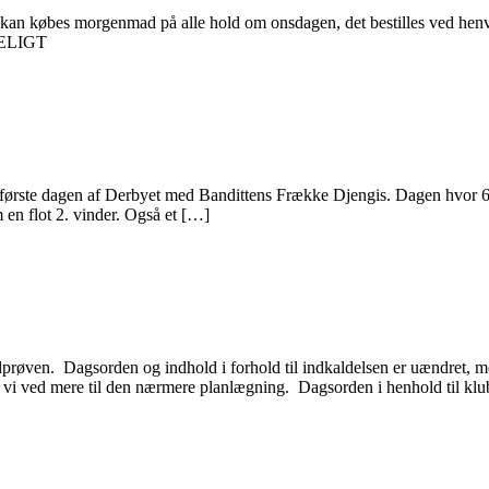
 kan købes morgenmad på alle hold om onsdagen, det bestilles ved henv
NDELIGT
første dagen af Derbyet med Bandittens Frække Djengis. Dagen hvor 68 hu
 en flot 2. vinder. Også et […]
edprøven. Dagsorden og indhold i forhold til indkaldelsen er uændret, m
i ved mere til den nærmere planlægning. Dagsorden i henhold til klubb