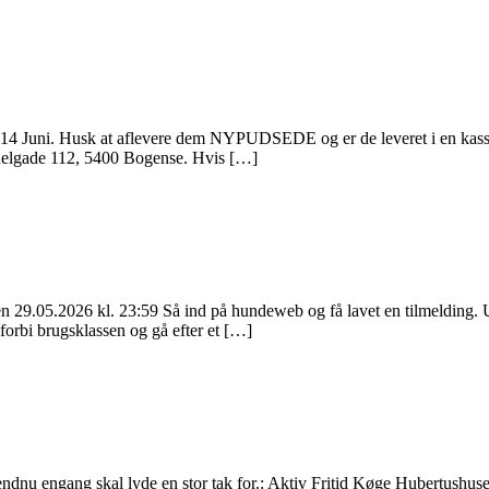
g den 14 Juni. Husk at aflevere dem NYPUDSEDE og er de leveret i en ka
Adelgade 112, 5400 Bogense. Hvis […]
 den 29.05.2026 kl. 23:59 Så ind på hundeweb og få lavet en tilmelding.
forbi brugsklassen og gå efter et […]
endnu engang skal lyde en stor tak for.: Aktiv Fritid Køge Hubertushus